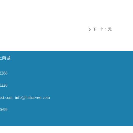
下一个：
无
ꄲ
上商城
2288
0228
st.com; info@hnharvest.com
0699