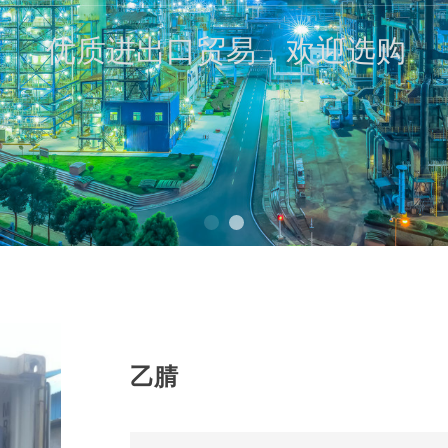
优质进出口贸易，欢迎选购
e:Style1,ColorName:Item0,Message:InitError, ControlType:productSlideBi
乙腈