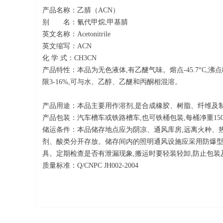
产品名称：乙腈（ACN）
别 名：氰代甲烷;甲基腈
英文名称：Acetonitrile
英文缩写：ACN
化 学 式：CH3CN
产品特性：本品为无色液体,有乙醚气味。熔点-45.7°C,沸点81.
限3-16%,可与水、乙醇、乙醚和丙酮相混溶。
产品用途：本品主要用作溶剂,是合成橡胶、树脂、纤维及
产品包装：汽车槽车或铁路槽车,也可铁桶包装,每桶净重150
储运条件：本品储存地点应为阴凉、通风库房,远离火种、热
剂、酸类分开存放。储存间内的照明通风设施应采用防爆型
具。定期检查是否有泄漏现象,搬运时要轻装轻卸,防止包装
质量标准：Q/CNPC JH002-2004