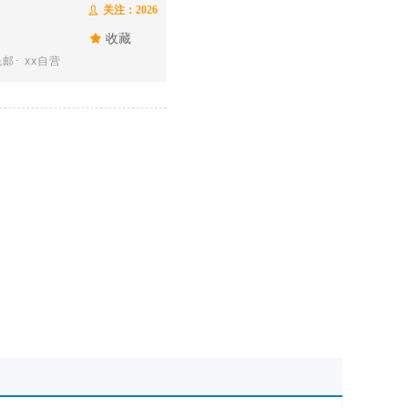
关注：
2026
ꄑ
끄
收藏
邮･ xx自营