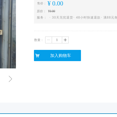
¥
0.00
售价：
原价：
¥
0.00
服务： ･ 30天无忧退货･ 48小时快速退款･ 满88元免
数量：
ꄷ
ꄸ
낙
加入购物车
ꁇ