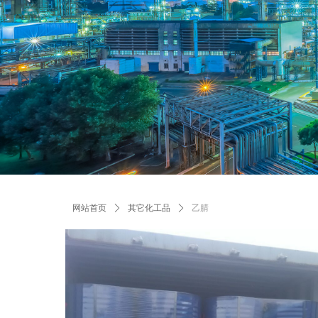
Control Render Error!ControlType:productSlideBind,StyleNam
网站首页
ꄲ
其它化工品
ꄲ
乙腈