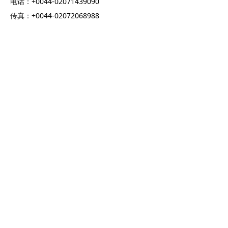
电话：+0044-02071439090
传真：+0044-02072068988
为了便于我们更好的为您服务，请正确填写以下信
息，我们会尽快的与您取得来联系，并答复您的需求!
提交
版权 ©
河南浩丰化工有限公司 河南浩维斯化工有限公司